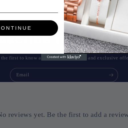
CONTINUE
bscribe to our ema
 the first to know about new collections and exclusive offe
Email
No reviews yet. Be the first to add a review