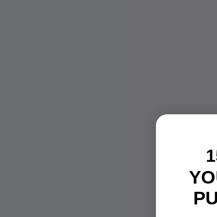
1
YO
P