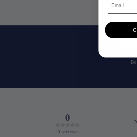
Email
Su
Be
0
0
reviews