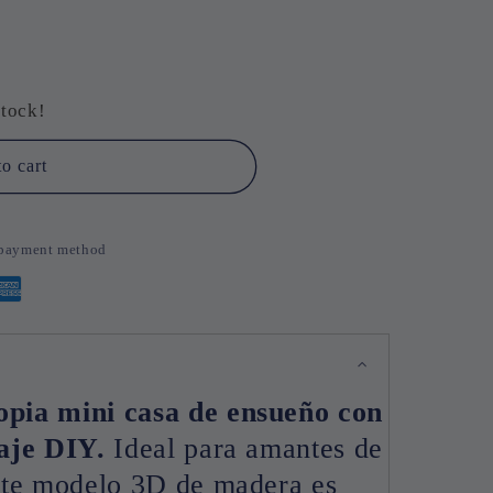
stock!
o cart
d payment method
n
opia mini casa de ensueño con
aje DIY.
Ideal para amantes de
ste modelo 3D de madera es