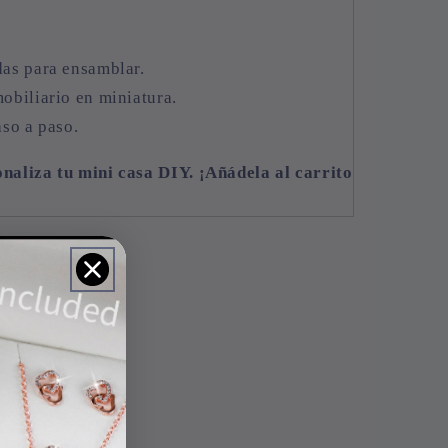
das para ensamblar.
obiliario en miniatura.
aso a paso.
naliza tu mini casa DIY. ¡Añádela al carrito