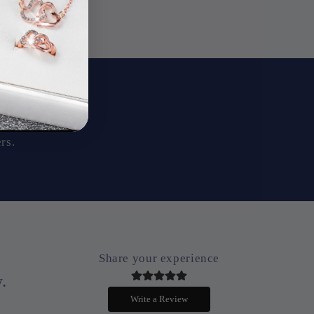
ils
rs.
Share your experience
.
Write a Review