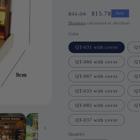
Regular
Sale
$15.78
$31.56
Sale
price
price
Shipping
calculated at checkout.
Color
QT-031 with cover
QT
QT-086 with cover
QT
QT-087 with cover
QT
QT-033 with cover
QT
QT-085 with cover
QT
QT-037 with cover
Quantity
Quantity