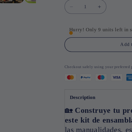
Decrease
Increase
quantity
quantity
for
for
Mini
Mini
Hurry! Only 9 units left in 
Casa
Casa
de
de
Add t
Madera
Madera
DIY
DIY
–
–
Checkout safely using your preferre
Kit
Kit
de
de
Ensamblaje
Ensamblaje
3D
3D
para
para
Description
Construcción
Construcció
y
y
🏡
Construye tu pr
Decoración
Decoración
este kit de ensambl
las manualidades, e