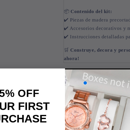
📦
Contenido del kit:
✔️ Piezas de madera precorta
✔️ Accesorios decorativos y m
✔️ Instrucciones detalladas p
🛒
Construye, decora y perso
ahora!
5% OFF
UR FIRST
Share
URCHASE