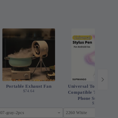
Portable Exhaust Fan
Universal Touchscreen 
$74.64
Compatible Tablet & M
Phone Suitable Pen
$14.49
07-gray-2pcs
2260 White