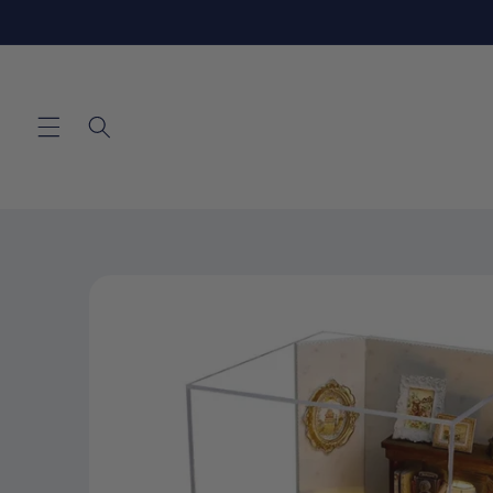
Skip to
content
Skip to
product
information